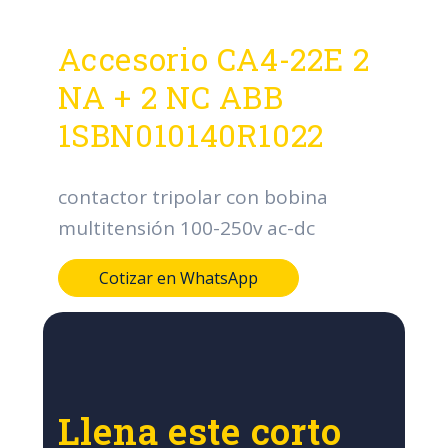
Accesorio CA4-22E 2
NA + 2 NC ABB
1SBN010140R1022
contactor tripolar con bobina
multitensión 100-250v ac-dc
Cotizar en WhatsApp
Llena este corto