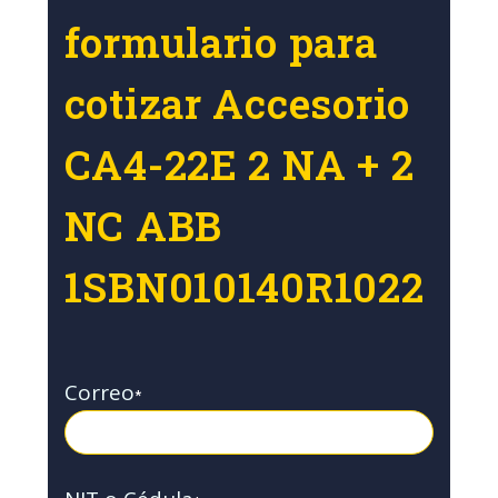
formulario para
cotizar Accesorio
CA4-22E 2 NA + 2
NC ABB
1SBN010140R1022
Correo
*