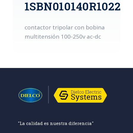
1SBN010140R1022
contactor tripolar con bobina
multitensión 100-250v ac-dc
"La calidad es nuestra diferencia"