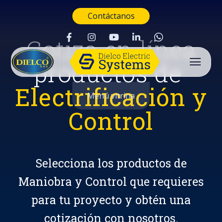
Contáctanos
Cotiza en línea
productos de
Electrificación y
Menú vitrina
Control
Selecciona los productos de
Maniobra y Control que requieres
para tu proyecto y obtén una
Buscar
cotización con nosotros.