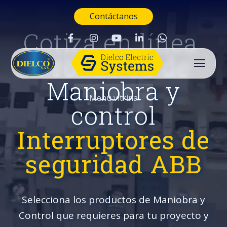
Contáctanos
Cotiza en línea
Productos de
Maniobra y
Menú vitrina
control
Interruptores de
seguridad ABB
Selecciona los productos de Maniobra y
Control que requieres para tu proyecto y
Buscar