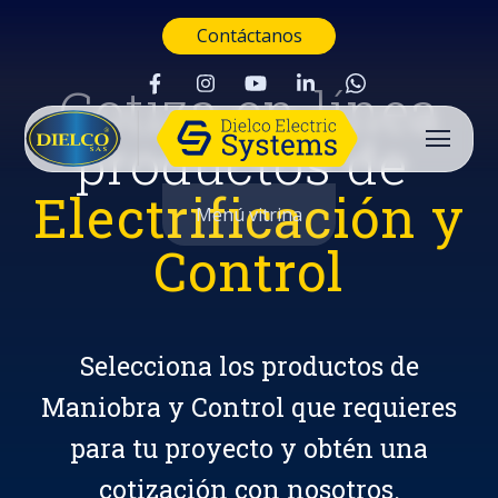
Contáctanos
Cotiza en línea
productos de
Electrificación y
Menú vitrina
Control
Selecciona los productos de
Maniobra y Control que requieres
para tu proyecto y obtén una
Buscar
cotización con nosotros.