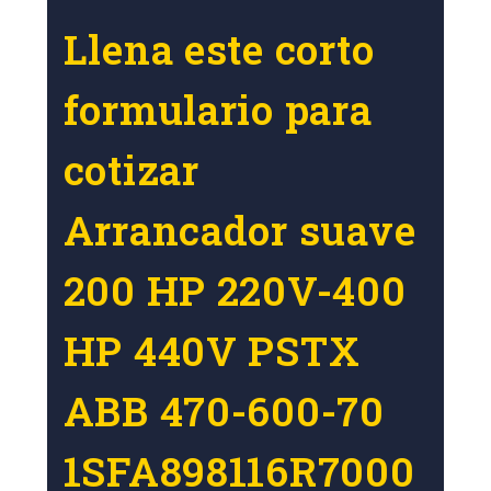
Llena este corto
formulario para
cotizar
Arrancador suave
200 HP 220V-400
HP 440V PSTX
ABB 470-600-70
1SFA898116R7000