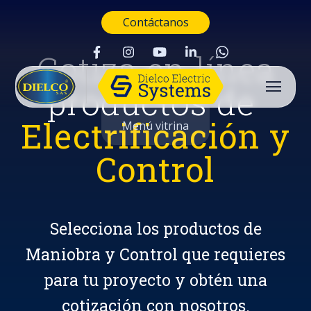
Contáctanos
Cotiza en línea
productos de
Electrificación y
Menú vitrina
Control
Selecciona los productos de
Maniobra y Control que requieres
para tu proyecto y obtén una
Buscar
cotización con nosotros.