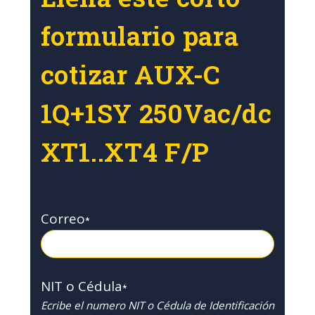
formulario para
cotizar AUX-C
1Q+1SY 250Vac/dc
XT1..XT4 F/P
Correo
*
NIT o Cédula
*
Ecribe el numero NIT o Cédula de Identificación