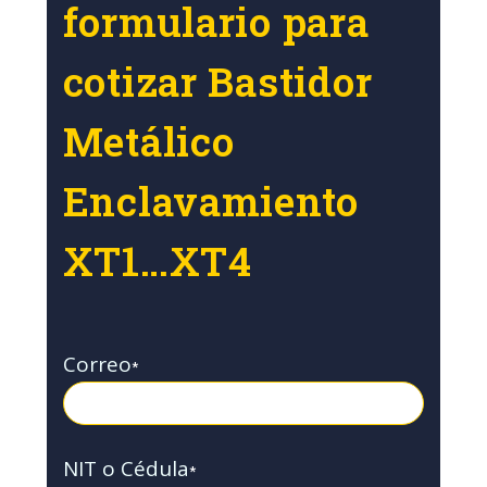
formulario para
cotizar Bastidor
Metálico
Enclavamiento
XT1…XT4
Correo
*
NIT o Cédula
*