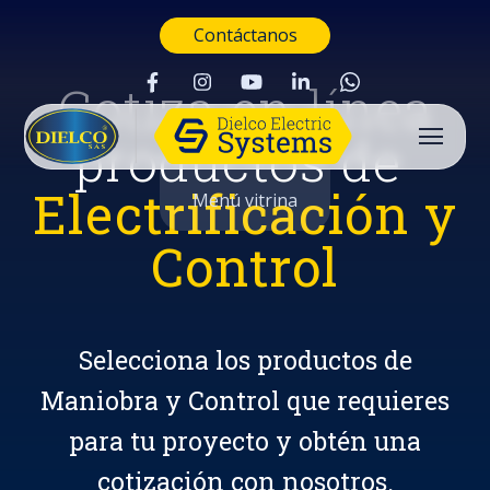
Contáctanos
Cotiza en línea
productos de
Electrificación y
Menú vitrina
Control
Selecciona los productos de
Maniobra y Control que requieres
para tu proyecto y obtén una
Buscar
cotización con nosotros.