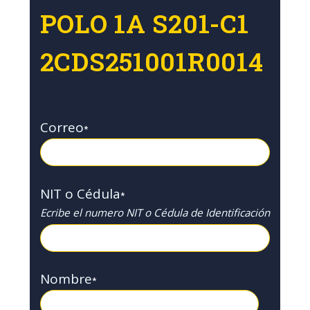
POLO 1A S201-C1
2CDS251001R0014
Correo
*
NIT o Cédula
*
Ecribe el numero NIT o Cédula de Identificación
Nombre
*