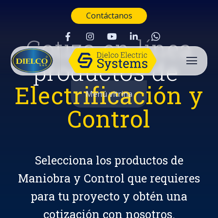
Contáctanos
Cotiza en línea
productos de
Electrificación y
Menú vitrina
Control
Selecciona los productos de
Maniobra y Control que requieres
para tu proyecto y obtén una
Buscar
cotización con nosotros.