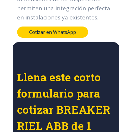
permiten una integración perfecta
en instalaciones ya existentes.
Cotizar en WhatsApp
Llena este corto
formulario para
cotizar BREAKER
RIEL ABB de 1