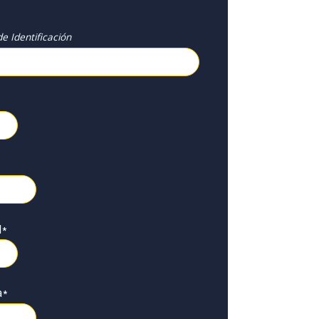
e Identificación
l
*
a
*