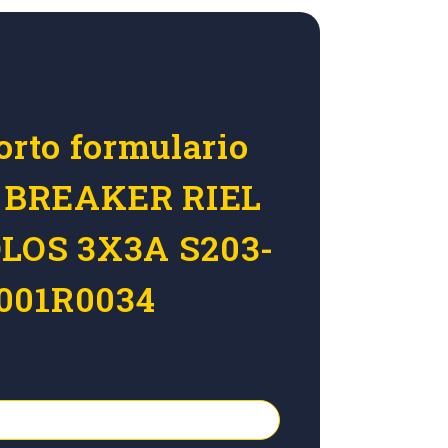
orto formulario
ar BREAKER RIEL
OLOS 3X3A S203-
001R0034