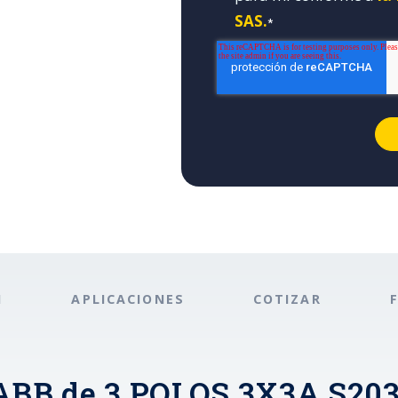
SAS.
*
N
APLICACIONES
COTIZAR
BB de 3 POLOS 3X3A S203