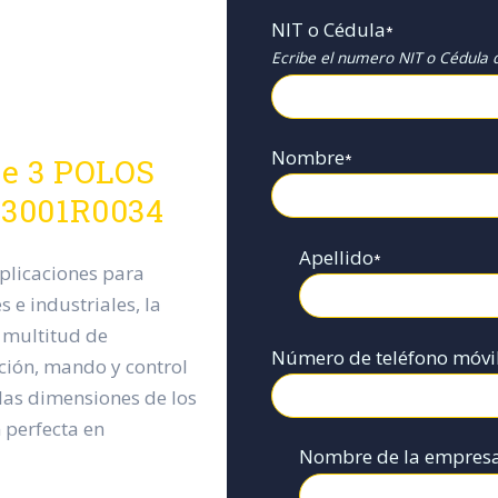
NIT o Cédula
*
Ecribe el numero NIT o Cédula d
Nombre
*
e 3 POLOS
53001R0034
Apellido
*
plicaciones para
 e industriales, la
multitud de
Número de teléfono móvi
ción, mando y control
 las dimensiones de los
 perfecta en
Nombre de la empres