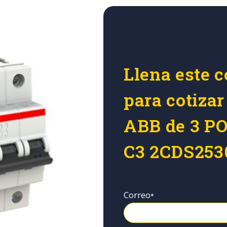
Llena este c
para cotiz
ABB de 3 P
C3 2CDS253
Correo
*