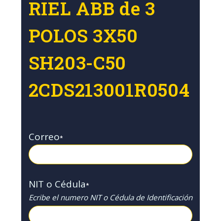
RIEL ABB de 3
POLOS 3X50
SH203-C50
2CDS213001R0504
Correo
*
NIT o Cédula
*
Ecribe el numero NIT o Cédula de Identificación