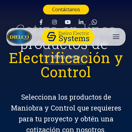
Contáctanos
Cotiza en línea
productos de
Electrificación y
Menú vitrina
Control
Selecciona los productos de
Maniobra y Control que requieres
para tu proyecto y obtén una
Buscar
cotización con nosotros.