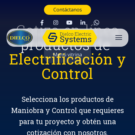
Contáctanos
Cotiza en línea
productos de
Electrificación y
Menú vitrina
Control
Selecciona los productos de
Maniobra y Control que requieres
para tu proyecto y obtén una
Buscar
cotización con nosotros.