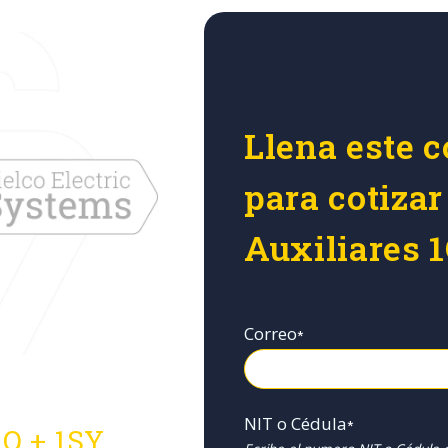
Llena este c
para cotizar
Auxiliares 
Correo
*
NIT o Cédula
*
1Q + 1SY