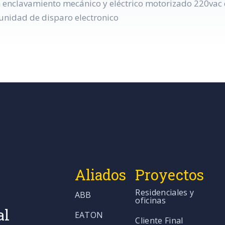
n enclavamiento mecánico y eléctrico motorizado 220vac c
nidad de disparo electronico
Aliados
Proyectos
Residenciales y
ABB
oficinas
al
EATON
Cliente Final