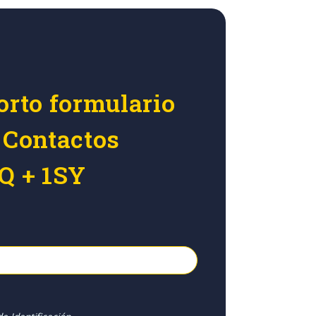
orto formulario
 Contactos
1Q + 1SY