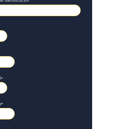
e Identificación
l
*
a
*