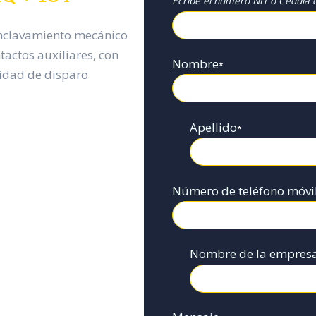
Ecribe el numero NIT o Cédula d
enclavamiento mecánico
tactos auxiliares, con
Nombre
*
idad de disparo
Apellido
*
Número de teléfono móvi
Nombre de la empres