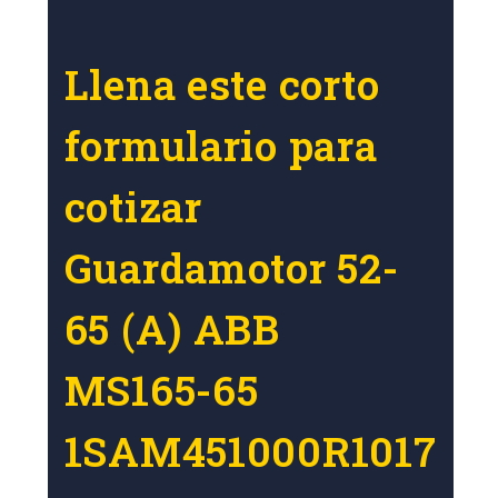
Llena este corto
formulario para
cotizar
Guardamotor 52-
65 (A) ABB
MS165-65
1SAM451000R1017