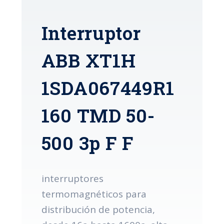
Interruptor
ABB XT1H
1SDA067449R1
160 TMD 50-
500 3p F F
interruptores
termomagnéticos para
distribución de potencia,