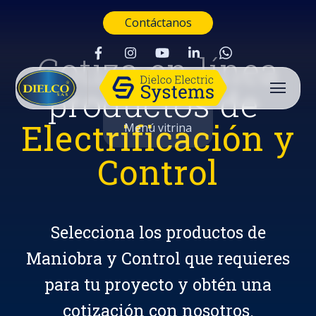
Contáctanos
Cotiza en línea
productos de
Electrificación y
Menú vitrina
Control
Selecciona los productos de
Maniobra y Control que requieres
para tu proyecto y obtén una
Buscar
cotización con nosotros.