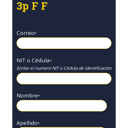
3p F F
Correo
*
NIT o Cédula
*
Ecribe el numero NIT o Cédula de Identificación
Nombre
*
Apellido
*