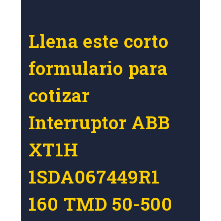
Llena este corto
formulario para
cotizar
Interruptor ABB
XT1H
1SDA067449R1
160 TMD 50-500