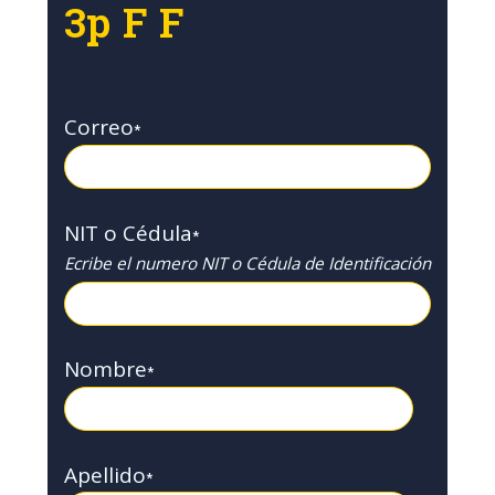
3p F F
Correo
*
NIT o Cédula
*
Ecribe el numero NIT o Cédula de Identificación
Nombre
*
Apellido
*