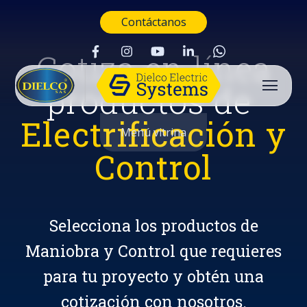
Contáctanos
Cotiza en línea
productos de
Electrificación y
Menú vitrina
Control
Selecciona los productos de
Maniobra y Control que requieres
para tu proyecto y obtén una
Buscar
cotización con nosotros.