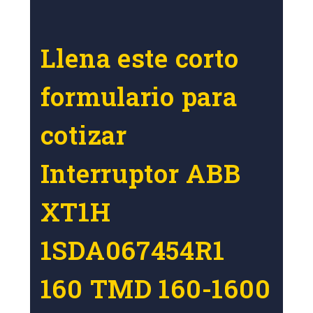
Llena este corto
formulario para
cotizar
Interruptor ABB
XT1H
1SDA067454R1
160 TMD 160-1600