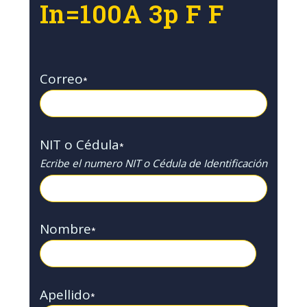
In=100A 3p F F
Correo
*
NIT o Cédula
*
Ecribe el numero NIT o Cédula de Identificación
Nombre
*
Apellido
*