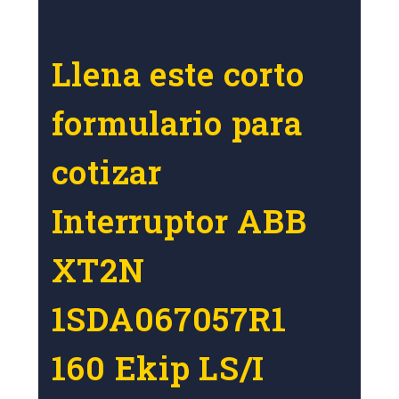
Llena este corto
formulario para
cotizar
Interruptor ABB
XT2N
1SDA067057R1
160 Ekip LS/I