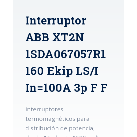
Interruptor
ABB XT2N
1SDA067057R1
160 Ekip LS/I
In=100A 3p F F
interruptores
termomagnéticos para
distribución de potencia,