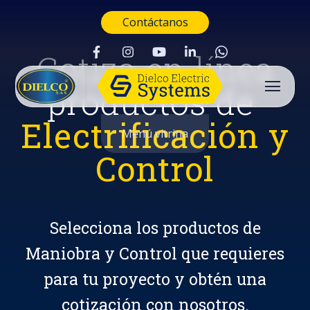
Contáctanos
Cotiza en línea
productos de
Electrificación y
Menú vitrina
Control
Selecciona los productos de
Maniobra y Control que requieres
para tu proyecto y obtén una
Buscar
cotización con nosotros.