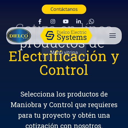
Contáctanos
Cotiza en línea
productos de
Electrificación y
Menú vitrina
Control
Selecciona los productos de
Maniobra y Control que requieres
para tu proyecto y obtén una
Buscar
cotización con nosotros.