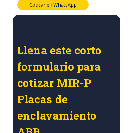
Cotizar en WhatsApp
Llena este corto
formulario para
cotizar MIR-P
Placas de
enclavamiento
ABB