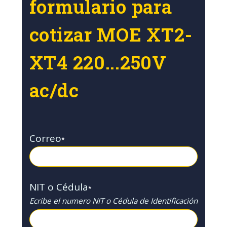
formulario para
cotizar MOE XT2-
XT4 220...250V
ac/dc
Correo
*
NIT o Cédula
*
Ecribe el numero NIT o Cédula de Identificación