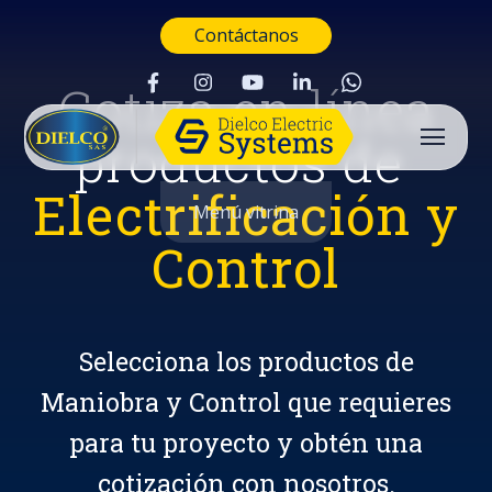
Contáctanos
Cotiza en línea
productos de
Electrificación y
Menú vitrina
Control
Selecciona los productos de
Maniobra y Control que requieres
para tu proyecto y obtén una
Buscar
cotización con nosotros.