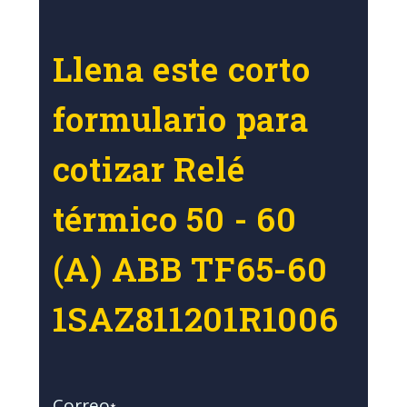
Llena este corto
formulario para
cotizar Relé
térmico 50 - 60
(A) ABB TF65-60
1SAZ811201R1006
Correo