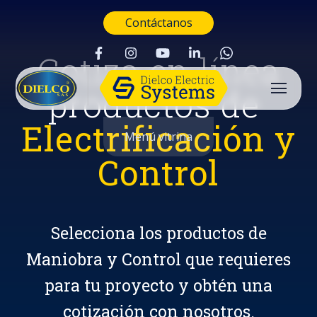
Contáctanos
Cotiza en línea
productos de
Electrificación y
Menú vitrina
Control
Selecciona los productos de
Maniobra y Control que requieres
para tu proyecto y obtén una
Buscar
cotización con nosotros.