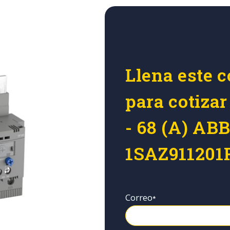
Llena este c
para cotizar
- 68 (A) AB
1SAZ911201
Correo
*