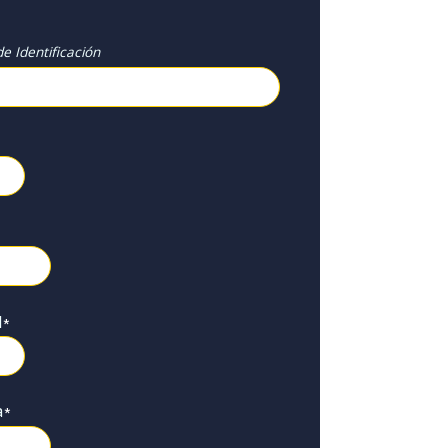
e Identificación
l
*
a
*