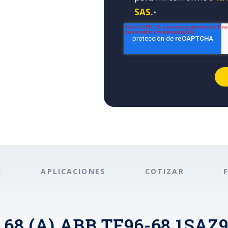
SAS.
*
N
APLICACIONES
COTIZAR
 - 68 (A) ABB TF96-68 1SAZ