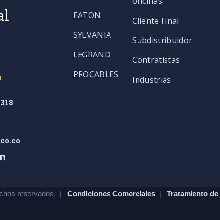
oficinas
al
EATON
Cliente Final
SYLVANIA
Subdistribuidor
LEGRAND
Contratistas
PROCABLES
r
Industrias
318
co.co
chos reservados. |
Condiciones Comerciales
|
Tratamiento de 