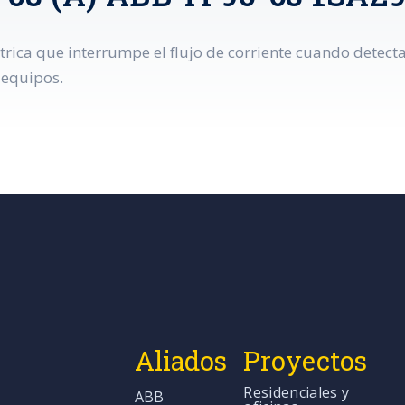
éctrica que interrumpe el flujo de corriente cuando dete
 equipos.
Aliados
Proyectos
Residenciales y
ABB