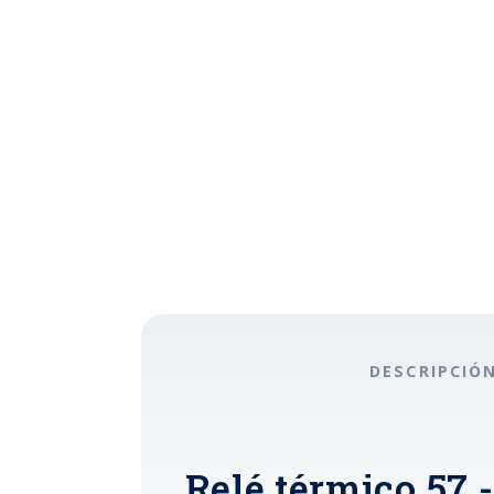
DESCRIPCIÓ
Relé térmico 57