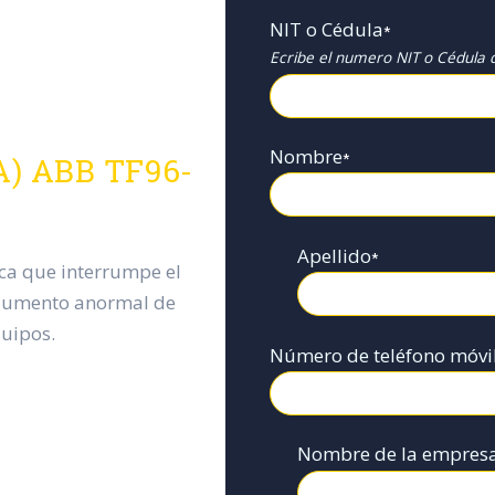
NIT o Cédula
*
Ecribe el numero NIT o Cédula d
Nombre
*
(A) ABB TF96-
Apellido
*
ica que interrumpe el
n aumento anormal de
quipos.
Número de teléfono móvi
Nombre de la empres