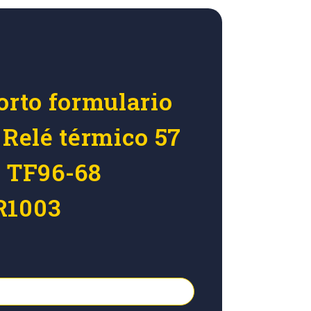
orto formulario
 Relé térmico 57
B TF96-68
R1003