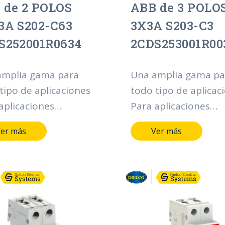
 de 2 POLOS
ABB de 3 POLO
3A S202-C63
3X3A S203-C3
S252001R0634
2CDS253001R00
amplia gama para
Una amplia gama pa
tipo de aplicaciones
todo tipo de aplicac
aplicaciones
Para aplicaciones
enciales, comerciales
residenciales, comer
er más
Ver más
ustriales, la gama
e industriales, la ga
em pro M compact®
System pro M comp
e multitud de
ofrece multitud de
onalidades en
funcionalidades en
ia de protección,
materia de protecci
 y control de la
mando y control de 