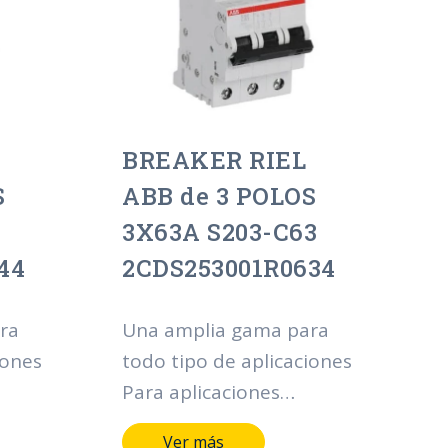
 el
instalación. Además, el
iones
diseño y las dimensiones
de los dispositivos
ación
permiten una integración
iones
perfecta en instalaciones
BREAKER RIEL
ya existentes.
S
ABB de 3 POLOS
3X63A S203-C63
44
2CDS253001R0634
ra
Una amplia gama para
iones
todo tipo de aplicaciones
Para aplicaciones
ciales
residenciales, comerciales
Ver más