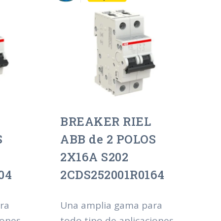
BREAKER RIEL
S
ABB de 2 POLOS
2X16A S202
04
2CDS252001R0164
ra
Una amplia gama para
iones
todo tipo de aplicaciones