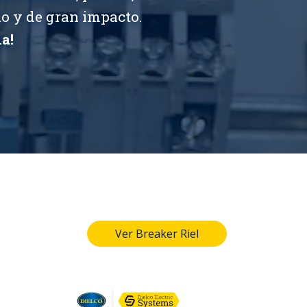
io y de gran impacto.
a!
Ver Breaker Riel