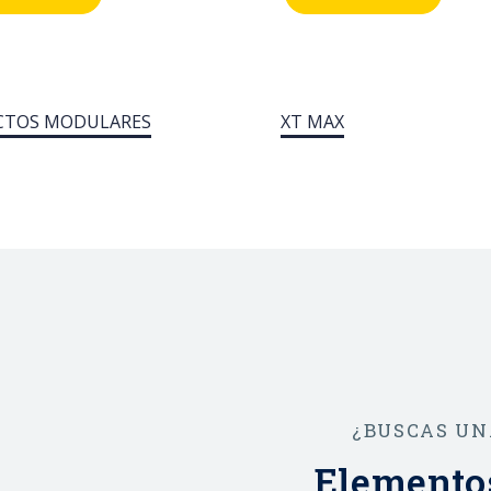
ustriales, la gama
e industriales, la ga
em pro M compact®
System pro M comp
e multitud de
ofrece multitud de
onalidades en
funcionalidades en
CTOS MODULARES
XT MAX
ia de protección,
materia de protecci
 y control de la
mando y control de 
lación. Además, el
instalación. Además,
o y las dimensiones
diseño y las dimens
s dispositivos
de los dispositivos
ten una integración
permiten una integr
cta en instalaciones
perfecta en instalac
istentes.
ya existentes.
¿BUSCAS UN
Elementos