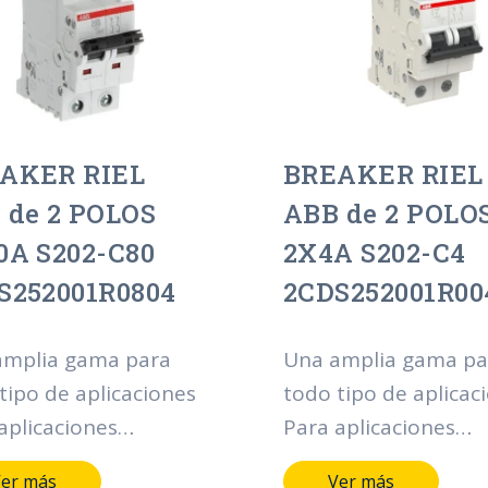
lación. Además, el
instalación. Además,
o y las dimensiones
diseño y las dimens
s dispositivos
de los dispositivos
ten una integración
permiten una integr
cta en instalaciones
perfecta en instalac
AKER RIEL
BREAKER RIEL
istentes.
ya existentes.
 de 2 POLOS
ABB de 2 POLO
0A S202-C80
2X4A S202-C4
S252001R0804
2CDS252001R00
amplia gama para
Una amplia gama pa
tipo de aplicaciones
todo tipo de aplicac
aplicaciones
Para aplicaciones
enciales, comerciales
residenciales, comer
er más
Ver más