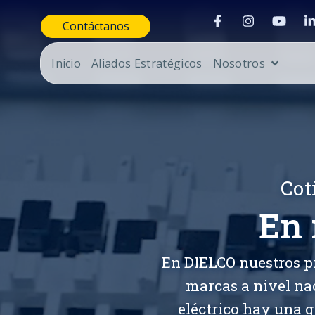
Contáctanos
Inicio
Aliados Estratégicos
Nosotros
Cot
En 
En DIELCO nuestros p
marcas a nivel na
eléctrico hay una g