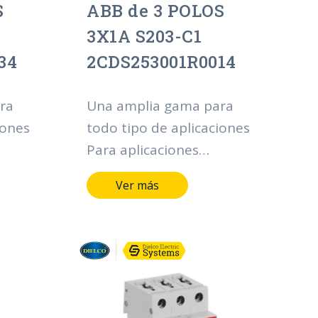
S
ABB de 3 POLOS
3X1A S203-C1
34
2CDS253001R0014
ra
Una amplia gama para
iones
todo tipo de aplicaciones
Para aplicaciones
ciales
residenciales, comerciales
Ver más
ma
e industriales, la gama
act®
System pro M compact®
ofrece multitud de
funcionalidades en
ón,
materia de protección,
la
mando y control de la