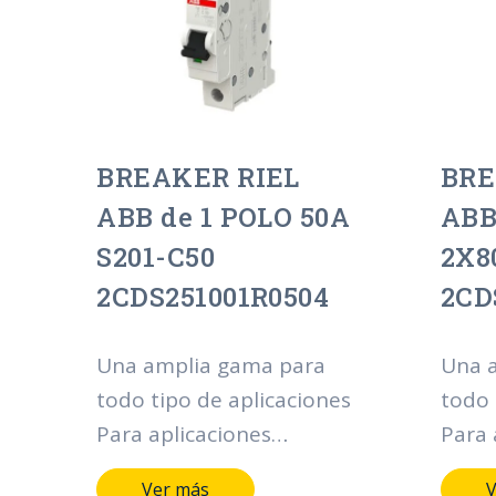
instalación. Además, el
insta
diseño y las dimensiones
diseñ
de los dispositivos
de lo
permiten una integración
permi
perfecta en instalaciones
perfe
BREAKER RIEL
BRE
ya existentes.
ya ex
ABB de 1 POLO 50A
ABB
S201-C50
2X8
2CDS251001R0504
2CD
Una amplia gama para
Una 
todo tipo de aplicaciones
todo 
Para aplicaciones
Para 
residenciales, comerciales
resid
Ver más
V