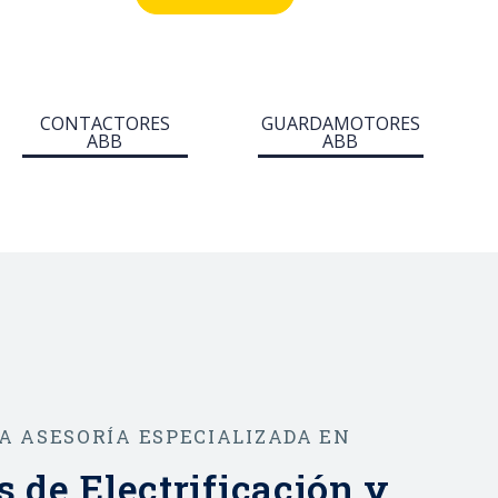
ma
e industriales, la gama
act®
System pro M compact®
ofrece multitud de
funcionalidades en
CONTACTORES
GUARDAMOTORES
ABB
ABB
ón,
materia de protección,
la
mando y control de la
 el
instalación. Además, el
iones
diseño y las dimensiones
de los dispositivos
ación
permiten una integración
iones
perfecta en instalaciones
ya existentes.
A ASESORÍA ESPECIALIZADA EN
 de Electrificación y