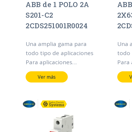
ABB de 1 POLO 2A
ABB
S201-C2
2X6
2CDS251001R0024
2CD
Una amplia gama para
Una 
todo tipo de aplicaciones
todo 
Para aplicaciones
Para 
residenciales, comerciales
resid
Ver más
V
e industriales, la gama
e ind
System pro M compact®
Syst
ofrece multitud de
ofrec
funcionalidades en
funci
materia de protección,
mater
mando y control de la
mando