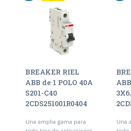
BREAKER RIEL
BRE
ABB de 1 POLO 40A
ABB
S201-C40
3X6
2CDS251001R0404
2CD
Una amplia gama para
Una 
todo tipo de aplicaciones
todo 