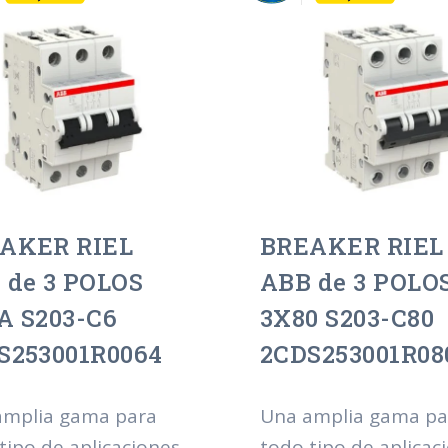
AKER RIEL
BREAKER RIEL
 de 3 POLOS
ABB de 3 POLO
A S203-C6
3X80 S203-C80
S253001R0064
2CDS253001R08
amplia gama para
Una amplia gama pa
tipo de aplicaciones
todo tipo de aplicac